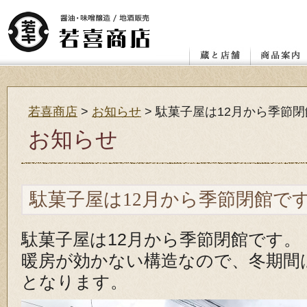
店舗
レンガ蔵と蔵座敷
若喜.昭和館
赤べこ絵付け体験教室
醤油
味噌
喜多方の地
カタログ ダ
お客様の声
若喜商店
>
お知らせ
>
駄菓子屋は12月から季節
お知らせ
駄菓子屋は12月から季節閉館で
駄菓子屋は12月から季節閉館です。
暖房が効かない構造なので、冬期間は
となります。