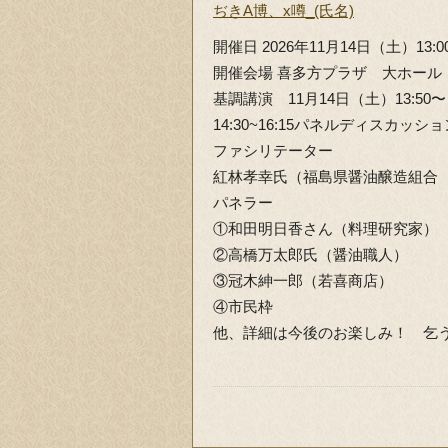
ぢきA博、x噂_(氏名)
開催日 2026年11月14日（土）13:
開催会場 喜多方プラザ 大ホール
基調講演 11月14日（土）13:
14:30~16:15パネルディスカッショ
ファシリテーター
紅林孝幸氏（福島県醤油醸造組合
パネラー
①和田明日香さん（料理研究家）
②高橋万太郎氏（醤油職人）
③冠木紳一郎（若喜商店）
④市民枠
他、詳細は今後のお楽しみ！ 乞