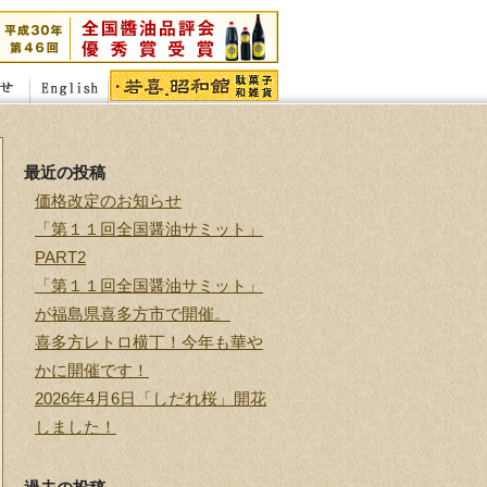
最近の投稿
価格改定のお知らせ
「第１１回全国醤油サミット」
PART2
「第１１回全国醤油サミット」
が福島県喜多方市で開催。
喜多方レトロ横丁！今年も華や
かに開催です！
2026年4月6日「しだれ桜」開花
しました！