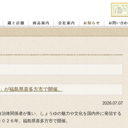
店舗
レンガ蔵と蔵座敷
若喜.昭和館
赤べこ絵付け体験教室
醤油
味噌
喜多方の地酒
カタログ ダウンロード
お客様の声
会社概要
お取り扱い店
」が福島県喜多方市で開催。
2026.07.07
自治体関係者が集い、しょうゆの魅力や文化を国内外に発信する
２０２６年、福島県喜多方市で開催。