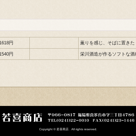
1618円
薫りを感じ、そばに置きた
1540円
栄川酒造が作るソフトな酒
Copyright © 若喜商店 . All rights reserved.