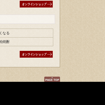
くなる
粕焼酎