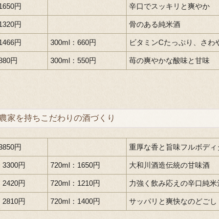
1650円
辛口でスッキリと爽やか
1320円
骨のある純米酒
1466円
300ml：660円
ビタミンCたっぷり、さわ
880円
300ml：550円
苺の爽やかな酸味と甘味
農家を持ちこだわりの酒づくり
3850円
重厚な香と旨味フルボディ
：3300円
720ml：1650円
大和川酒造伝統の甘味酒
：2420円
720ml：1210円
力強く飲み応えの辛口純米
：2810円
720ml：1400円
サッパリと爽快なのどごし