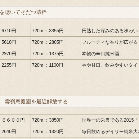
を聴いてそだつ蔵粋
：6710円
720ml：3355円
円熟した深みのある味わい
：5610円
720ml：2805円
フルーティな香りが広がる
：2970円
720ml：1375円
本物の辛口純米酒
：2255円
720ml：1100円
やや甘口。飲みやすいタイ
 雲嶺庵庭園を最近解放する
l：６６００円
720ml：3850円
世界一の栄誉である2015
：2640円
720ml：1320円
毎日飲めるデイリー純米大