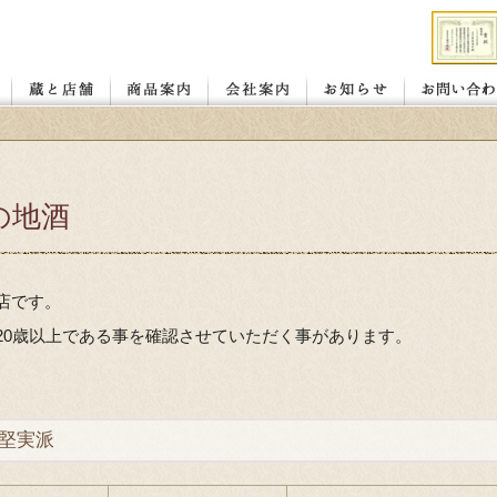
店舗
レンガ蔵と蔵座敷
若喜.昭和館
赤べこ絵付け体験教室
醤油
味噌
喜多方の地酒
カタログ ダウンロード
お客様の声
会社概要
お取り扱い店
の地酒
店です。
20歳以上である事を確認させていただく事があります。
堅実派