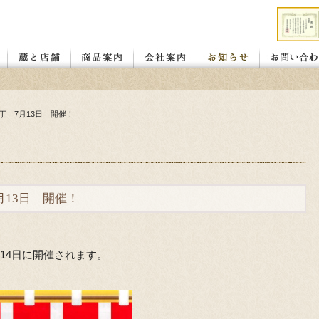
店舗
レンガ蔵と蔵座敷
若喜.昭和館
赤べこ絵付け体験教室
醤油
味噌
喜多方の地酒
カタログ ダウンロード
お客様の声
会社概要
お取り扱い店
丁 7月13日 開催！
月13日 開催！
日14日に開催されます。