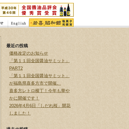
最近の投稿
価格改定のお知らせ
「第１１回全国醤油サミット」
PART2
「第１１回全国醤油サミット」
が福島県喜多方市で開催。
喜多方レトロ横丁！今年も華や
かに開催です！
2026年4月6日「しだれ桜」開花
しました！