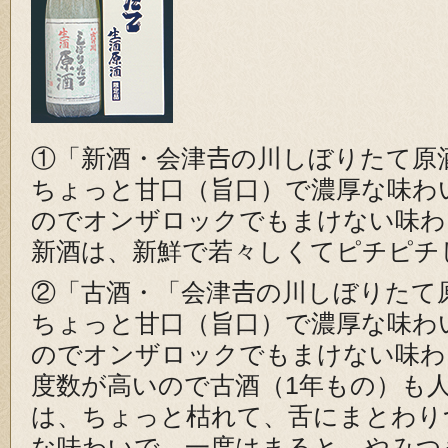
①「新酒・会津𠮷の川しぼりたて原
ちょっと甘口（旨口）で濃厚な味わ
のでオンザロックでもまけない味わ
新酒は、新鮮で若々しくてピチピチ
②「古酒・「会津𠮷の川しぼりたて
ちょっと甘口（旨口）で濃厚な味わ
のでオンザロックでもまけない味わ
度数が高いので古酒（1年もの）も
は、ちょっと枯れて、舌にまとわり
な味わいで、一度はまると、やみつ