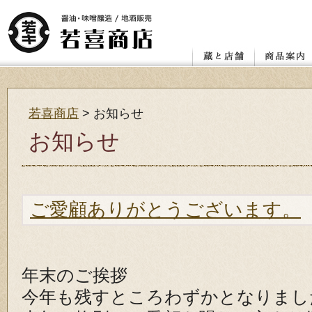
店舗
レンガ蔵と蔵座敷
若喜.昭和館
赤べこ絵付け体験教室
醤油
味噌
喜多方の地
カタログ ダ
お客様の声
若喜商店
>
お知らせ
お知らせ
ご愛顧ありがとうございます。
年末のご挨拶
今年も残すところわずかとなりまし