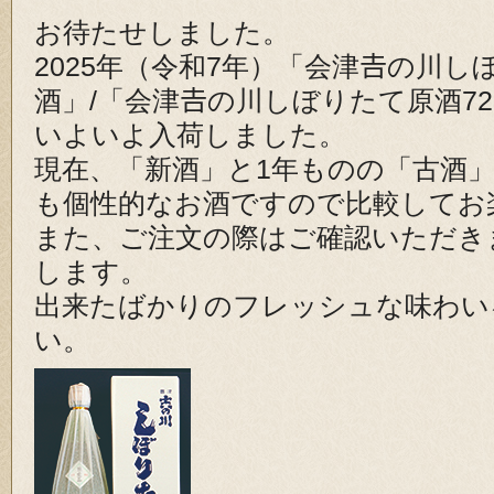
お待たせしました。
2025年（令和7年）「会津𠮷の川し
酒」/「会津𠮷の川しぼりたて原酒72
いよいよ入荷しました。
現在、「新酒」と1年ものの「古酒
も個性的なお酒ですので比較してお
また、ご注文の際はご確認いただき
します。
出来たばかりのフレッシュな味わい
い。