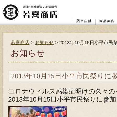
店舗
レンガ蔵と蔵座敷
若喜.昭和館
赤べこ絵付け体験教室
醤油
味噌
喜多方の地
カタログ ダ
お客様の声
若喜商店
>
お知らせ
>
2013年10月15日小平市
お知らせ
2013年10月15日小平市民祭り
コロナウィルス感染症明けの久々の
2013年10月15日小平市民祭りに参