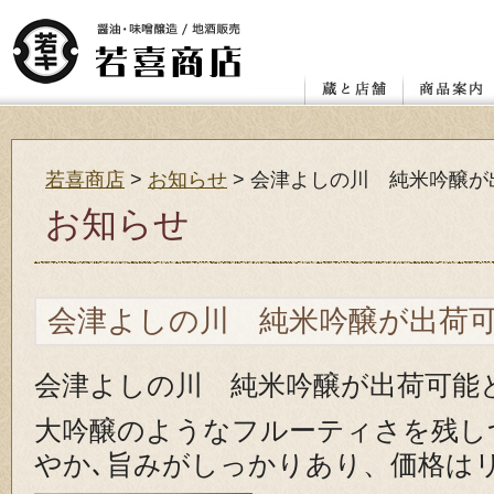
店舗
レンガ蔵と蔵座敷
若喜.昭和館
赤べこ絵付け体験教室
醤油
味噌
喜多方の地
カタログ ダ
お客様の声
若喜商店
>
お知らせ
>
会津よしの川 純米吟醸が
お知らせ
会津よしの川 純米吟醸が出荷
会津よしの川 純米吟醸が出荷可能
大吟醸のようなフルーティさを残し
やか､旨みがしっかりあり、価格は