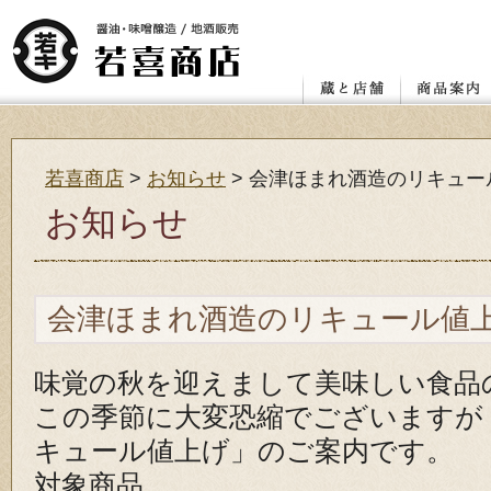
店舗
レンガ蔵と蔵座敷
若喜.昭和館
赤べこ絵付け体験教室
醤油
味噌
喜多方の地
カタログ ダ
お客様の声
若喜商店
>
お知らせ
>
会津ほまれ酒造のリキュー
お知らせ
会津ほまれ酒造のリキュール値
味覚の秋を迎えまして美味しい食品
この季節に大変恐縮でございますが
キュール値上げ」のご案内です。
対象商品