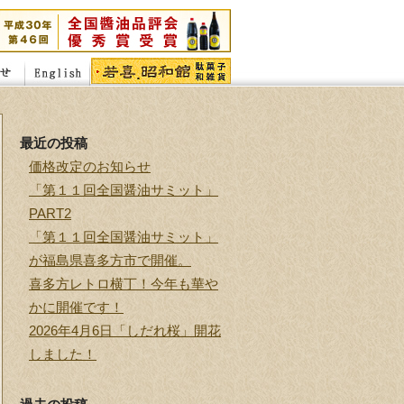
最近の投稿
価格改定のお知らせ
「第１１回全国醤油サミット」
PART2
「第１１回全国醤油サミット」
が福島県喜多方市で開催。
喜多方レトロ横丁！今年も華や
かに開催です！
2026年4月6日「しだれ桜」開花
しました！