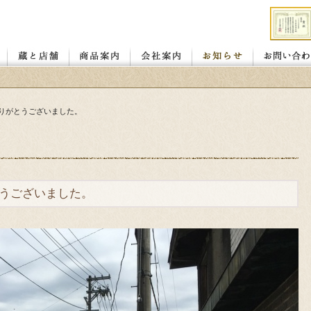
店舗
レンガ蔵と蔵座敷
若喜.昭和館
赤べこ絵付け体験教室
醤油
味噌
喜多方の地酒
カタログ ダウンロード
お客様の声
会社概要
お取り扱い店
りがとうございました。
うございました。