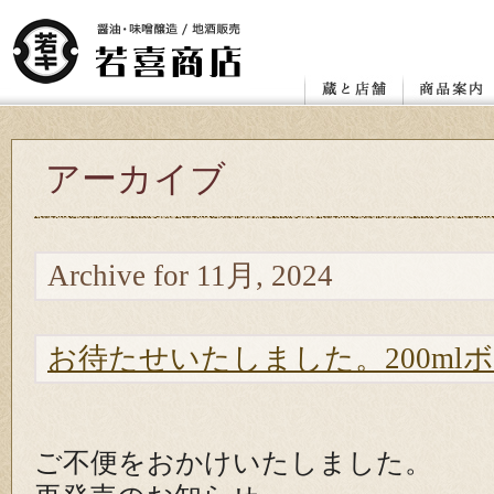
店舗
レンガ蔵と蔵座敷
若喜.昭和館
赤べこ絵付け体験教室
醤油
味噌
喜多方の地
カタログ ダ
お客様の声
アーカイブ
Archive for 11月, 2024
お待たせいたしました。200ml
ご不便をおかけいたしました。